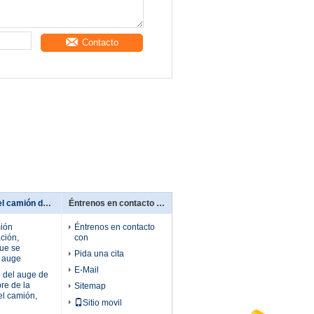
Contacto
Grúa telescópica del camión del auge
Éntrenos en contacto con
ión
Éntrenos en contacto
ción,
con
que se
Pida una cita
l auge
E-Mail
o del auge de
re de la
Sitemap
el camión,
Sitio movil