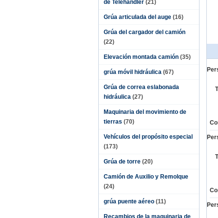
de Telehandler
(21)
Grúa articulada del auge
(16)
Grúa del cargador del camión
(22)
Elevación montada camión
(35)
Per
grúa móvil hidráulica
(67)
Grúa de correa eslabonada
T
hidráulica
(27)
Maquinaria del movimiento de
tierras
(70)
Co
Vehículos del propósito especial
Per
(173)
T
Grúa de torre
(20)
Camión de Auxilio y Remolque
(24)
Co
grúa puente aéreo
(11)
Per
Recambios de la maquinaria de