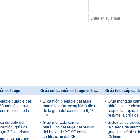
ón del auge
Grúa del camión del auge del nudillo
egable durable del
El camión plegable del auge
Grúa montada cam
G montó la grúa
montó la grúa, xcmg hidráulico
hidráulico de eleva
construcción de la
de la grúa del camión de 6,72
respuesta rápida 
T.M
resume la grúa de
ica durable del
Grúa montada camión
Sistema hydráulic
 camión, grúa del
hidráulico del auge del nudillo
la cuerda de alamb
uge 3,2 toneladas
del brazo de XCMG con la
grúa telescópica d
certificación del CE
25 l/min
urable XCMG que