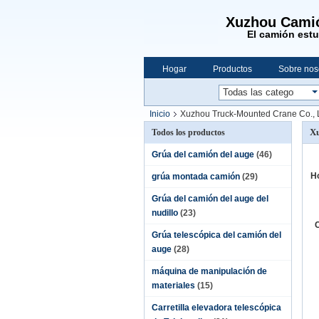
Xuzhou Camió
El camión est
Hogar
Productos
Sobre nos
Inicio
Xuzhou Truck-Mounted Crane Co., 
Xu
Todos los productos
Grúa del camión del auge
(46)
Ho
grúa montada camión
(29)
Grúa del camión del auge del
nudillo
(23)
C
Grúa telescópica del camión del
auge
(28)
máquina de manipulación de
materiales
(15)
Carretilla elevadora telescópica