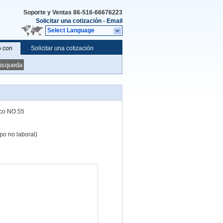
Soporte y Ventas
86-516-66676223
Solicitar una cotización
-
Email
Select Language
o con
Solicitar una cotización
úsqueda
ico NO.55
o no laboral)