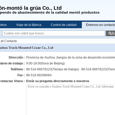
n-montó la grúa Co., Ltd
upendo de abastecimiento de la calidad montó productos
otros
Viaje de la fábrica
Control de calidad
Éntrenos en contact
B
Ltd Contacto
zhou Truck-Mounted Crane Co., Ltd
Dirección :
Provincia de Xuzhou Jiangsu de la zona de desarrollo económ
lario de trabajo :
9:00-18:00(hora de Beijing)
Teléfono :
86-516-66676223(Tiempo de trabajo) 86-516-66676223(Tiemp
Fax :
86-516-80296064
ontactar Ahora :
Envíe su pregunta directamente a nosotros