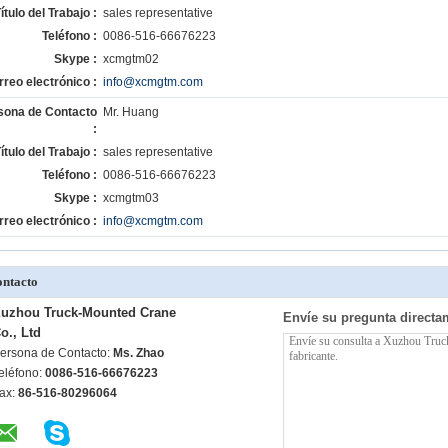
ítulo del Trabajo :
sales representative
Teléfono :
0086-516-66676223
Skype :
xcmgtm02
rreo electrónico :
info@xcmgtm.com
sona de Contacto
Mr. Huang
:
ítulo del Trabajo :
sales representative
Teléfono :
0086-516-66676223
Skype :
xcmgtm03
rreo electrónico :
info@xcmgtm.com
ntacto
uzhou Truck-Mounted Crane
Envíe su pregunta directa
o., Ltd
ersona de Contacto:
Ms. Zhao
eléfono:
0086-516-66676223
ax:
86-516-80296064