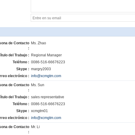
sona de Contacto
Ms. Zhao
:
ítulo del Trabajo :
Regional Manager
Teléfono :
0086-516-66676223
Skype :
margry2003
rreo electrónico :
info@xcmgtm.com
sona de Contacto
Ms. Sun
:
ítulo del Trabajo :
sales representative
Teléfono :
0086-516-66676223
Skype :
xcmgtm01
rreo electrónico :
info@xcmgtm.com
sona de Contacto
Mr. Li
: