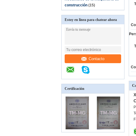
T
construcción
(15)
Estoy en línea para chatear ahora
Co
Per
T
Contacto
Co
Co
Certificación
X
C
P
T
F