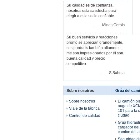
Su calidad es de confianza,
nosotros está satisfecha para
elegir a este socio confiable
—— Minas Gerais
Su buen servicio y reacciones
pronto se aprecian grandemente,
sus porducts también altamente
me son impresionados por él son
buena calidad y precio
competitivo.
—— S.Sahota
Sobre nosotros
Grúa del cami
Sobre nosotros
El camión pl
auge de XCM
Viaje de la fábrica
10T para la 
ciudad
Control de calidad
Grúa hidrául
cargador del
camión del a
Seguridad d