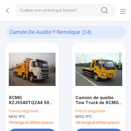
Camión De Auxilio Y Remolque
(24)
XCMG
Camión de auxilio
XZJ5540TQZA4 50
Tow Truck de XCMG
toneladas de grúa del
XZJ5060TQZ 3ton
Precio:
negotiate
Precio:
negotiate
camión de auxilio
MOQ:
1PC
MOQ:
1PC
Obtenga el último precio
Obtenga el último precio