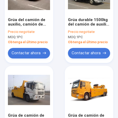
Contacto
Grúa del camión de
Grúa durable 1500kg
auxilio, camión de
del camión de auxilio
Grúa del camión del auge
auxilio del camino de
40KN para la
Precio:
negotiate
Precio:
negotiate
3 tornos para los
recuperación de la
MOQ:
1PC
MOQ:
1PC
accidentes y
avería
grúa montada camión
violaciones del
Obtenga el último precio
Obtenga el último precio
estacionamiento
Grúa del camión del auge del nudillo
Contactar ahora
Contactar ahora
Grúa telescópica del camión del auge
máquina de manipulación de materiales
Carretilla elevadora telescópica de Telehandler
Grúa articulada del auge
Grúa del cargador del camión
Grúa de camión de
Grúa de camión de