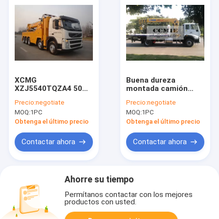
XCMG
Buena dureza
XZJ5540TQZA4 50
montada camión
toneladas de grúa del
telescópico de la
Precio:
negotiate
Precio:
negotiate
camión de auxilio
grúa con la
MOQ:
1PC
MOQ:
1PC
plataforma Xcmg
Sq8sk3q
Obtenga el último precio
Obtenga el último precio
Contactar ahora
Contactar ahora
Ahorre su tiempo
Permítanos contactar con los mejores
productos con usted.