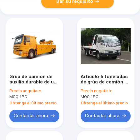
Dar su requisito
Grúa de camión de
Artículo 6 toneladas
auxilio durable de una
de grúa de camión de
eficacia más alta,
auxilio, camión plano
Precio:
negotiate
Precio:
negotiate
camión de la
de la recuperación de
MOQ:
1PC
MOQ:
1PC
recuperación de la
la avería para las
avería para tratar
condiciones del
Obtenga el último precio
Obtenga el último precio
accidentes del
rescate
vehículo
Contactar ahora
Contactar ahora