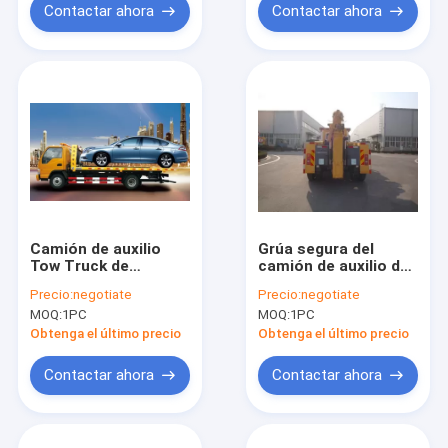
Contactar ahora
Contactar ahora
Camión de auxilio
Grúa segura del
Tow Truck de
camión de auxilio del
XZJ5060TQZ 6ton
camino durable,
Precio:
negotiate
Precio:
negotiate
camión de auxilio del
MOQ:
1PC
MOQ:
1PC
camino 40KN con 1
torno
Obtenga el último precio
Obtenga el último precio
Contactar ahora
Contactar ahora