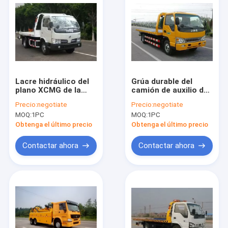
Lacre hidráulico del
Grúa durable del
plano XCMG de la
camión de auxilio de
grúa durable del
la recuperación de la
Precio:
negotiate
Precio:
negotiate
camión de auxilio
ocasión con 3
MOQ:
1PC
MOQ:
1PC
para City Road
toneladas, el auge y
el tipo separado de
Obtenga el último precio
Obtenga el último precio
elevación
Contactar ahora
Contactar ahora
Inicio
Productos
Sobre nosotros