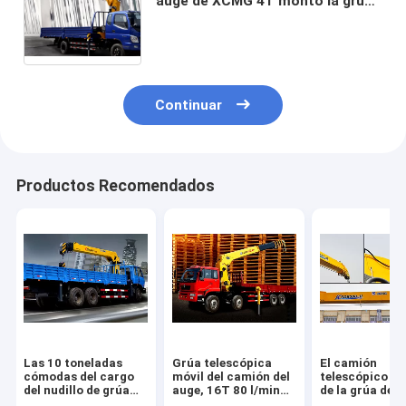
auge de XCMG 4T montó la grúa
con los 10m que levantaban
altura
Continuar
Productos Recomendados
Las 10 toneladas
Grúa telescópica
El camión
cómodas del cargo
móvil del camión del
telescópico du
del nudillo de grúa
auge, 16T 80 l/min
de la grúa del 
del auge equipan del
de flujo del aceite
12000 kilogra