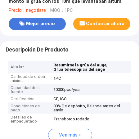
montó la grúa con los 10m que levantaban altura
Precio：negotiate
MOQ：1PC
Mejor precio
Contactar ahora
Descripción De Producto
,
Resumirse la grúa del auge
Alta luz
Grúa telescópica del auge
Cantidad de orden
1PC
mínima
Capacidad de la
10000pcs/year
fuente
Certificación
CE, ISO
Condiciones de
30% De depósito, Balance antes del
pago
envío
Detalles de
Transbordo rodado
empaquetado
Vea más