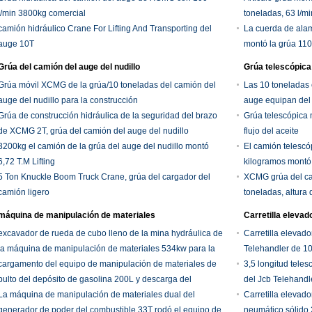
l/min 3800kg comercial
toneladas, 63 l/mi
camión hidráulico Crane For Lifting And Transporting del
La cuerda de ala
auge 10T
montó la grúa 110
Grúa del camión del auge del nudillo
Grúa telescópica
Grúa móvil XCMG de la grúa/10 toneladas del camión del
Las 10 toneladas 
auge del nudillo para la construcción
auge equipan del 
Grúa de construcción hidráulica de la seguridad del brazo
Grúa telescópica 
de XCMG 2T, grúa del camión del auge del nudillo
flujo del aceite
3200kg el camión de la grúa del auge del nudillo montó
El camión telescó
6,72 T.M Lifting
kilogramos montó
5 Ton Knuckle Boom Truck Crane, grúa del cargador del
XCMG grúa del ca
camión ligero
toneladas, altura
máquina de manipulación de materiales
Carretilla elevad
excavador de rueda de cubo lleno de la mina hydráulica de
Carretilla elevad
la máquina de manipulación de materiales 534kw para la
Telehandler de 10
descarga minera del cargamento del carbón
cargamento del equipo de manipulación de materiales de
3,5 longitud tele
bulto del depósito de gasolina 200L y descarga del
del Jcb Telehandl
amontonamiento
La máquina de manipulación de materiales dual del
/strong de la carr
Carretilla elevad
generador de poder del combustible 33T rodó el equipo de
Telehandler
neumático sólido 