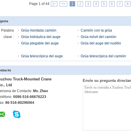
Page 1 of 44
|<
<<
1
2
3
4
5
6
7
8
iqueta
Palabra
Grúa montada camión
Camión con la grúa
clave :
Grúa hidráulica del auge
Grúa móvil del camión
Grúa plegable del auge
Grúa del auge del nudillo
Grúa telescópica del auge
Grúa telescópica del camión
ntacto
uzhou Truck-Mounted Crane
Envíe su pregunta directa
o., Ltd
ersona de Contacto:
Ms. Zhao
eléfono:
0086-516-66676223
ax:
86-516-80296064