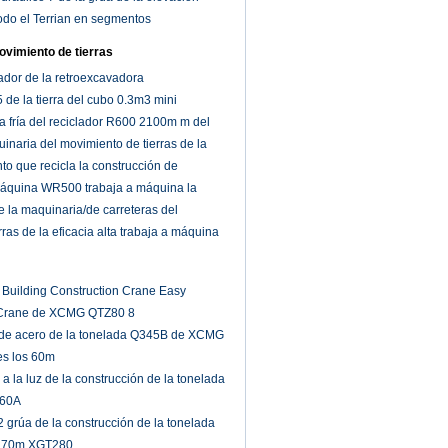
odo el Terrian en segmentos
ovimiento de tierras
dor de la retroexcavadora
e la tierra del cubo 0.3m3 mini
 fría del reciclador R600 2100m m del
inaria del movimiento de tierras de la
cada 2100r/Min
nto que recicla la construcción de
 máquina WR500 trabaja a máquina la
mezcla máxima de 400m m
e la maquinaria/de carreteras del
ras de la eficacia alta trabaja a máquina
ado 336kw
 Building Construction Crane Easy
 Crane de XCMG QTZ80 8
 de acero de la tonelada Q345B de XCMG
s los 60m
 a la luz de la construcción de la tonelada
60A
2 grúa de la construcción de la tonelada
o 70m XGT280