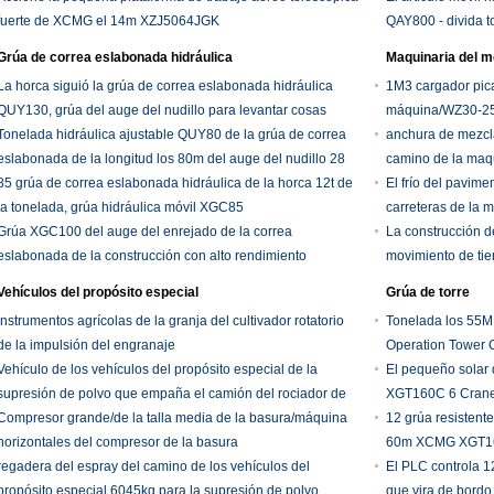
fuerte de XCMG el 14m XZJ5064JGK
QAY800 - divida t
Grúa de correa eslabonada hidráulica
Maquinaria del m
La horca siguió la grúa de correa eslabonada hidráulica
1M3 cargador pica
QUY130, grúa del auge del nudillo para levantar cosas
máquina/WZ30-25 d
pesadas
Tonelada hidráulica ajustable QUY80 de la grúa de correa
anchura de mezcla
eslabonada de la longitud los 80m del auge del nudillo 28
camino de la maqu
85 grúa de correa eslabonada hidráulica de la horca 12t de
velocidad clasifi
El frío del pavime
la tonelada, grúa hidráulica móvil XGC85
carreteras de la
Grúa XGC100 del auge del enrejado de la correa
profundidad de 
La construcción d
eslabonada de la construcción con alto rendimiento
movimiento de tier
el poder clasific
Vehículos del propósito especial
Grúa de torre
Instrumentos agrícolas de la granja del cultivador rotatorio
Tonelada los 55M
de la impulsión del engranaje
Operation Tower
Vehículo de los vehículos del propósito especial de la
El pequeño solar
supresión de polvo que empaña el camión del rociador de
XGT160C 6 Crane
la desinfección
Compresor grande/de la talla media de la basura/máquina
12 grúa resistente
horizontales del compresor de la basura
60m XCMG XGT1
regadera del espray del camino de los vehículos del
El PLC controla 1
propósito especial 6045kg para la supresión de polvo
que vira de bord