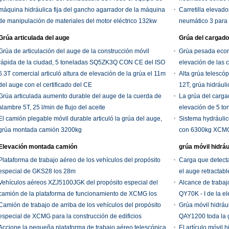
manipulación de materiales
máquina hidráulica fija del gancho agarrador de la máquina
Carretilla elevad
de manipulación de materiales del motor eléctrico 132kw
neumático 3 para 
Grúa articulada del auge
Grúa del cargado
Grúa de articulación del auge de la construcción móvil
Grúa pesada econ
rápida de la ciudad, 5 toneladas SQ5ZK3Q CON CE del ISO
elevación de las 
6.3T comercial articuló altura de elevación de la grúa el 11m
Alta grúa telescóp
del auge con el certificado del CE
12T, grúa hidráu
Grúa articulada aumento durable del auge de la cuerda de
La grúa del carg
alambre 5T, 25 l/min de flujo del aceite
elevación de 5 to
El camión plegable móvil durable articuló la grúa del auge,
Sistema hydráulic
grúa montada camión 3200kg
con 6300kg XCM
Elevación montada camión
grúa móvil hidráu
Plataforma de trabajo aéreo de los vehículos del propósito
Carga que detect
especial de GKS28 los 28m
el auge retractabl
Vehículos aéreos XZJ5100JGK del propósito especial del
Alcance de traba
camión de la plataforma de funcionamiento de XCMG los
QY70K - I de la e
21M
Camión de trabajo de arriba de los vehículos del propósito
Grúa móvil hidrául
especial de XCMG para la construcción de edificios
QAY1200 toda la g
Accione la pequeña plataforma de trabajo aéreo telescópica
El artículo móvil 