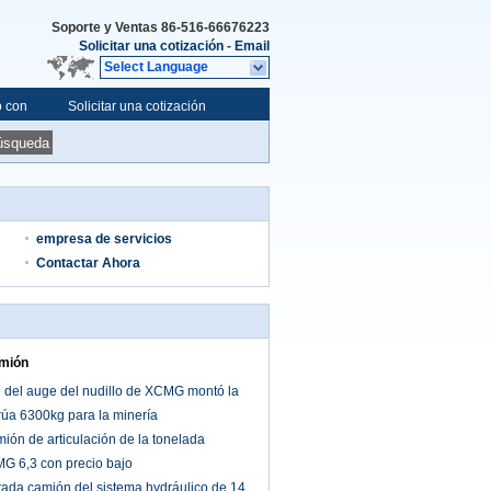
Soporte y Ventas
86-516-66676223
Solicitar una cotización
-
Email
Select Language
o con
Solicitar una cotización
úsqueda
empresa de servicios
Contactar Ahora
mión
 del auge del nudillo de XCMG montó la
rúa 6300kg para la minería
ón de articulación de la tonelada
 6,3 con precio bajo
tada camión del sistema hydráulico de 14