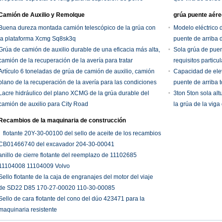
Camión de Auxilio y Remolque
grúa puente aére
Buena dureza montada camión telescópico de la grúa con
Modelo eléctrico d
la plataforma Xcmg Sq8sk3q
puente de arriba d
Grúa de camión de auxilio durable de una eficacia más alta,
Sola grúa de puen
camión de la recuperación de la avería para tratar
requisitos particu
accidentes del vehículo
Artículo 6 toneladas de grúa de camión de auxilio, camión
Capacidad de elev
plano de la recuperación de la avería para las condiciones
puente de arriba 
del rescate
Lacre hidráulico del plano XCMG de la grúa durable del
3ton 5ton sola al
camión de auxilio para City Road
la grúa de la vig
agarrador el 18m
Recambios de la maquinaria de construcción
flotante 20Y-30-00100 del sello de aceite de los recambios
CB01466740 del excavador 204-30-00041
anillo de cierre flotante del reemplazo de 11102685
11104008 11104009 Volvo
Sello flotante de la caja de engranajes del motor del viaje
de SD22 D85 170-27-00020 110-30-00085
Sello de cara flotante del cono del dúo 423471 para la
maquinaria resistente