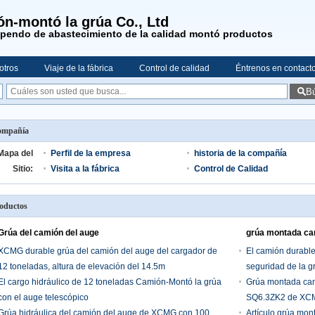
n-montó la grúa Co., Ltd
upendo de abastecimiento de la calidad montó productos
otros
Viaje de la fábrica
Control de calidad
Éntrenos en contact
B
ompañía
Mapa del
Perfil de la empresa
historia de la compañía
Sitio:
Visita a la fábrica
Control de Calidad
oductos
Grúa del camión del auge
grúa montada ca
XCMG durable grúa del camión del auge del cargador de
El camión durable
12 toneladas, altura de elevación del 14.5m
seguridad de la g
El cargo hidráulico de 12 toneladas Camión-Montó la grúa
Grúa montada cami
con el auge telescópico
SQ6.3ZK2 de XCMG
Grúa hidráulica del camión del auge de XCMG con 100
Artículo grúa mon