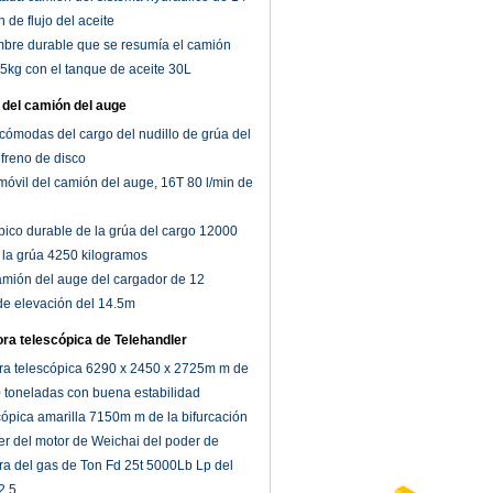
n de flujo del aceite
mbre durable que se resumía el camión
5kg con el tanque de aceite 30L
 del camión del auge
cómodas del cargo del nudillo de grúa del
freno de disco
móvil del camión del auge, 16T 80 l/min de
pico durable de la grúa del cargo 12000
 la grúa 4250 kilogramos
mión del auge del cargador de 12
 de elevación del 14.5m
ora telescópica de Telehandler
ora telescópica 6290 x 2450 x 2725m m de
 toneladas con buena estabilidad
scópica amarilla 7150m m de la bifurcación
er del motor de Weichai del poder de
etilla elevadora de la tonelada 7850KG
ora del gas de Ton Fd 25t 5000Lb Lp del
2,5