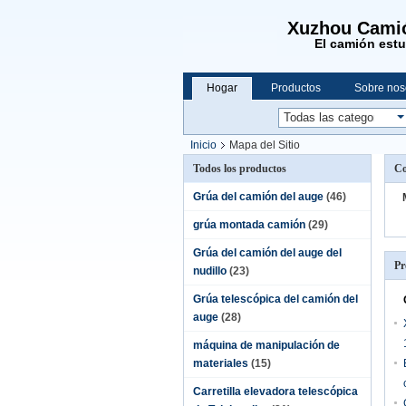
Xuzhou Camió
El camión est
Hogar
Productos
Sobre nos
Inicio
Mapa del Sitio
Todos los productos
C
Grúa del camión del auge
(46)
grúa montada camión
(29)
Grúa del camión del auge del
Pr
nudillo
(23)
Grúa telescópica del camión del
auge
(28)
máquina de manipulación de
materiales
(15)
Carretilla elevadora telescópica