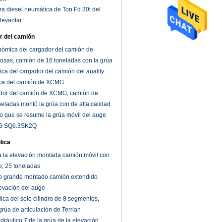
ora diesel neumática de Ton Fd 30t del
levantar
r del camión
ómica del cargador del camión de
cosas, camión de 16 toneladas con la grúa
ica del cargador del camión del auality
lica del camión de XCMG
ador del camión de XCMG, camión de
neladas montó la grúa con de alta calidad
o que se resume la grúa móvil del auge
G SQ6.3SK2Q
lica
a la elevación montada camión móvil con
e, 25 toneladas
jo grande montado camión extendido
levación del auge
ica del solo cilindro de 8 segmentos,
rúa de articulación de Terrian
hidráulico 7 de la grúa de la elevación