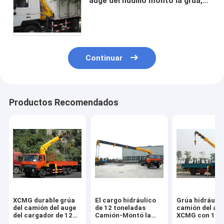
auge del nudillo montó la grúa,
elevación de 3200kg 6,72 T.M
Continuar
Productos Recomendados
XCMG durable grúa
El cargo hidráulico
Grúa hidráulic
del camión del auge
de 12 toneladas
camión del au
del cargador de 12
Camión-Montó la
XCMG con 100 
toneladas, altura de
grúa con el auge
3800kg comerc