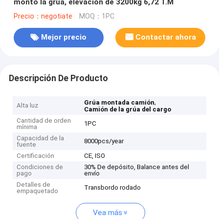
montó la grúa, elevación de 3200kg 6,72 T.M
Precio：negotiate
MOQ：1PC
Mejor precio
Contactar ahora
Descripción De Producto
,
Grúa montada camión
Alta luz
Camión de la grúa del cargo
Cantidad de orden
1PC
mínima
Capacidad de la
8000pcs/year
fuente
Certificación
CE, ISO
Condiciones de
30% De depósito, Balance antes del
pago
envío
Detalles de
Transbordo rodado
empaquetado
Vea más