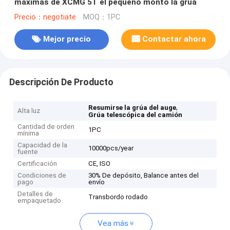
máximas de XCMG 5T el pequeño montó la grúa
Precio：negotiate
MOQ：1PC
Mejor precio
Contactar ahora
Descripción De Producto
,
Resumirse la grúa del auge
Alta luz
Grúa telescópica del camión
Cantidad de orden
1PC
mínima
Capacidad de la
10000pcs/year
fuente
Certificación
CE, ISO
Condiciones de
30% De depósito, Balance antes del
pago
envío
Detalles de
Transbordo rodado
empaquetado
Vea más