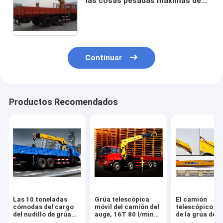
las cosas pesadas máximas de
XCMG 5T el pequeño montó la
grúa
Continuar
Productos Recomendados
Las 10 toneladas
Grúa telescópica
El camión
cómodas del cargo
móvil del camión del
telescópico du
del nudillo de grúa
auge, 16T 80 l/min
de la grúa del 
del auge equipan del
de flujo del aceite
12000 kilogra