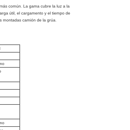
 más común. La gama cubre la luz a la
ga útil, el cargamento y el tiempo de
nes montadas camión de la grúa.
d
amo
o
amo