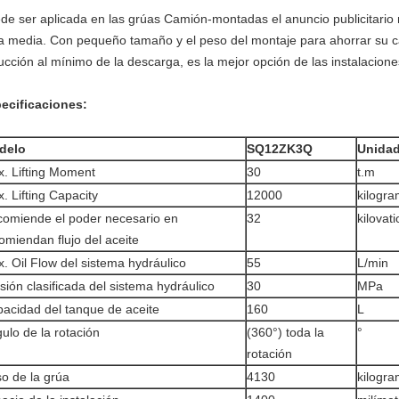
de ser aplicada en las grúas Camión-montadas el anuncio publicitario
a media. Con pequeño tamaño y el peso del montaje para ahorrar su car
ucción al mínimo de la descarga, es la mejor opción de las instalacio
ecificaciones:
delo
SQ12ZK3Q
Unida
. Lifting Moment
30
t.m
. Lifting Capacity
12000
kilogr
omiende el poder necesario en
32
kilovati
omiendan flujo del aceite
. Oil Flow del sistema hydráulico
55
L/min
sión clasificada del sistema hydráulico
30
MPa
acidad del tanque de aceite
160
L
ulo de la rotación
(360°) toda la
°
rotación
o de la grúa
4130
kilogr