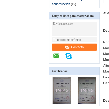
construcción
(15)
XCM
Estoy en línea para chatear ahora
Det
Nom
Contacto
Max
Max
Max
Alt
Certificación
Ma
Pes
Cap
Des