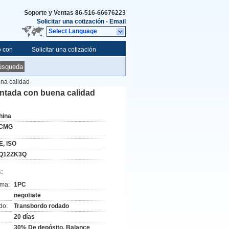
Soporte y Ventas
86-516-66676223
Solicitar una cotización
-
Email
Select Language
o con
Solicitar una cotización
úsqueda
na calidad
ntada con buena calidad
hina
CMG
E, ISO
Q12ZK3Q
:
ima:
1PC
negotiate
do:
Transbordo rodado
20 días
30% De depósito, Balance