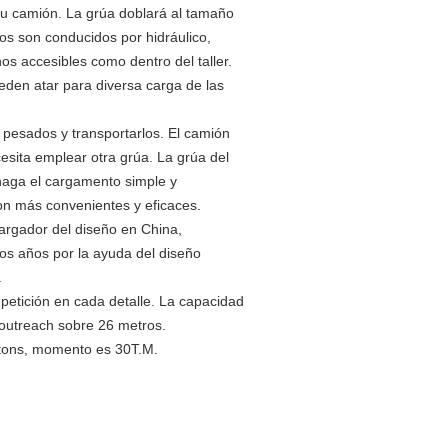
su camión. La grúa doblará al tamaño
os son conducidos por hidráulico,
s accesibles como dentro del taller.
eden atar para diversa carga de las
 pesados y transportarlos. El camión
sita emplear otra grúa. La grúa del
haga el cargamento simple y
on más convenientes y eficaces.
rgador del diseño en China,
os años por la ayuda del diseño
.
petición en cada detalle. La capacidad
y outreach sobre 26 metros.
2tons, momento es 30T.M.