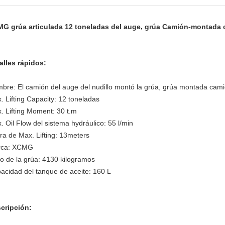
G grúa articulada 12 toneladas del auge, grúa Camión-montada
alles rápidos:
bre:
El camión del auge del nudillo montó la grúa,
grúa montada cami
. Lifting Capacity: 12 toneladas
. Lifting Moment: 30 t.m
. Oil Flow del sistema hydráulico: 55 l/min
ura de Max. Lifting: 13meters
rca: XCMG
o de la grúa:
4130
kilogramos
acidad del tanque de aceite:
160
L
cripción: