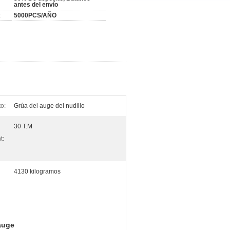
antes del envío
:
5000PCS/AÑO
o:
Grúa del auge del nudillo
30 T.M
t:
4130 kilogramos
 auge