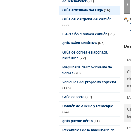
de Telehandler
(21)
Grúa articulada del auge
(16)
Grúa del cargador del camión
(22)
Elevación montada camión
(35)
grúa móvil hidráulica
(67)
Des
Grúa de correa eslabonada
hidráulica
(27)
Ma
Maquinaria del movimiento de
Ca
tierras
(70)
el
Vehículos del propósito especial
m
(173)
Grúa de torre
(20)
Ma
Camión de Auxilio y Remolque
Ca
(24)
ta
grúa puente aéreo
(11)
Re
Recambios de la maquinaria de