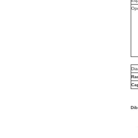
Esp
Opc
Dia
Rad
Cap
Dib