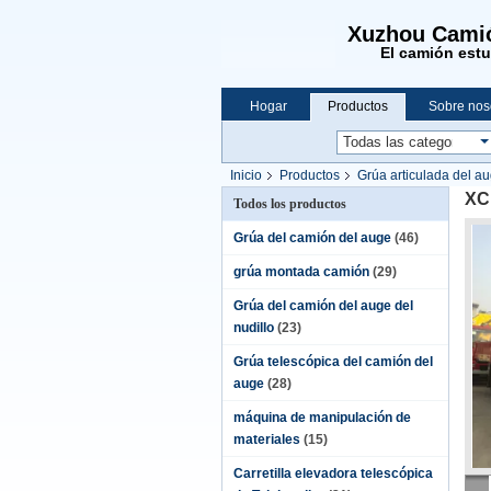
Xuzhou Camió
El camión est
Hogar
Productos
Sobre nos
Inicio
Productos
Grúa articulada del a
XC
Todos los productos
Grúa del camión del auge
(46)
grúa montada camión
(29)
Grúa del camión del auge del
nudillo
(23)
Grúa telescópica del camión del
auge
(28)
máquina de manipulación de
materiales
(15)
Carretilla elevadora telescópica