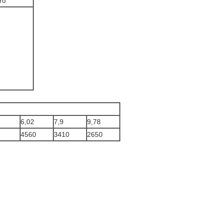
ro
6,02
7,9
9,78
4560
3410
2650