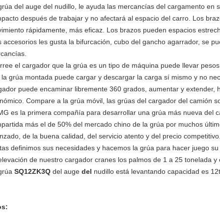
grúa del auge del nudillo, le ayuda las mercancías del cargamento en 
pacto después de trabajar y no afectará al espacio del carro. Los braz
imiento rápidamente, más eficaz. Los brazos pueden espacios estrecho
 accesorios les gusta la bifurcación, cubo del gancho agarrador, se pu
cancías.
rree el cargador que la grúa es un tipo de máquina puede llevar pesos
 la grúa montada puede cargar y descargar la carga sí mismo y no nece
gador puede encaminar libremente 360 grados, aumentar y extender, 
nómico. Compare a la grúa móvil, las grúas del cargador del camión s
G es la primera compañía para desarrollar una grúa más nueva del ca
partida más el de 50% del mercado chino de la grúa por muchos últim
nzado, de la buena calidad, del servicio atento y del precio competitivo
tas definimos sus necesidades y hacemos la grúa para hacer juego su 
elevación de nuestro cargador cranes los palmos de 1 a 25 tonelada 
grúa
SQ12ZK3Q
del auge
del
nudillo está levantando capacidad es 1
s: