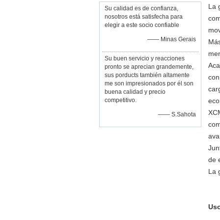
La 
Su calidad es de confianza,
nosotros está satisfecha para
com
elegir a este socio confiable
mov
—— Minas Gerais
Más
mer
Su buen servicio y reacciones
Aca
pronto se aprecian grandemente,
sus porducts también altamente
con
me son impresionados por él son
car
buena calidad y precio
competitivo.
eco
XCM
—— S.Sahota
com
ava
Jun
de 
La 
Uso