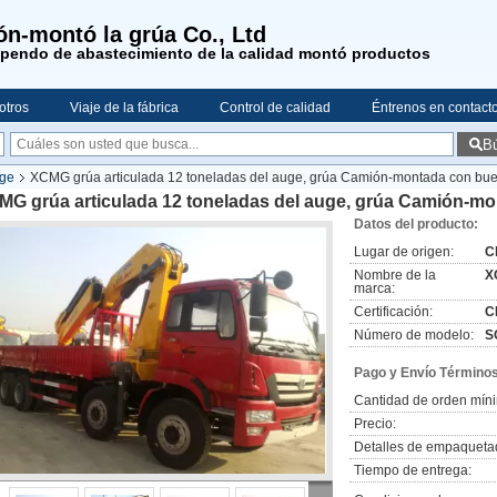
n-montó la grúa Co., Ltd
upendo de abastecimiento de la calidad montó productos
otros
Viaje de la fábrica
Control de calidad
Éntrenos en contact
B
uge
XCMG grúa articulada 12 toneladas del auge, grúa Camión-montada con bue
MG grúa articulada 12 toneladas del auge, grúa Camión-mo
Datos del producto:
Lugar de origen:
C
Nombre de la
X
marca:
Certificación:
C
Número de modelo:
S
Pago y Envío Términos
Cantidad de orden mín
Precio:
Detalles de empaqueta
Tiempo de entrega: