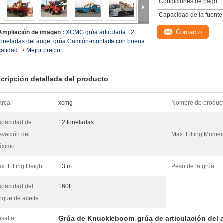
Condiciones de pago:
Capacidad de la fuente
Contacto
Ampliación de imagen :
XCMG grúa articulada 12
toneladas del auge, grúa Camión-montada con buena
calidad
Mejor precio
cripción detallada del producto
rca:
xcmg
Nombre de product
pacidad de
12 toneladas
evación del
Max. Lifting Momen
áximo:
x. Lifting Height:
13 m
Peso de la grúa:
pacidad del
160L
nque de aceite:
Grúa de Knuckleboom
grúa de articulación del
saltar:
,