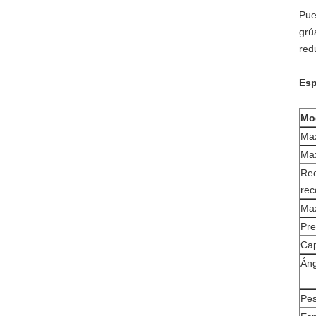
Pue
grú
red
Esp
Mo
Max
Max
Rec
rec
Max
Pre
Cap
Áng
Pes