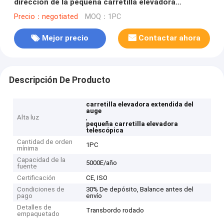
dirección de la pequeña carretilla elevadora
telescópica
Precio：negotiated
MOQ：1PC
Mejor precio
Contactar ahora
Descripción De Producto
carretilla elevadora extendida del
auge
Alta luz
,
pequeña carretilla elevadora
telescópica
Cantidad de orden
1PC
mínima
Capacidad de la
5000E/año
fuente
Certificación
CE, ISO
Condiciones de
30% De depósito, Balance antes del
pago
envío
Detalles de
Transbordo rodado
empaquetado